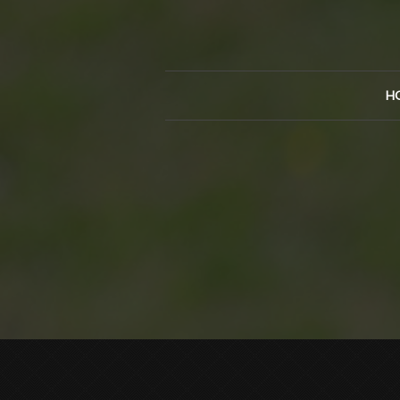
H
Offizielle Website SV