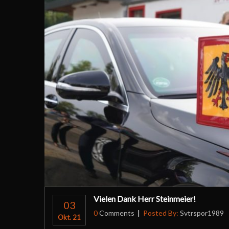
Vielen Dank Herr Steinmeier!
03
0
Comments
Posted By:
Svtrspor1989
Okt. 21