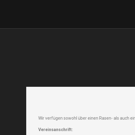
Offizielle Website SV
Türkiyemspor Bochum 1989
Wir verfügen sowohl über einen Rasen- als auch ei
Vereinsanschrift: