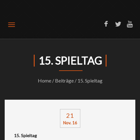
Offizielle Website SV Türkiyemspor Bochum 1989
15. SPIELTAG
Home
/
Beiträge
/ 15. Spieltag
21
Nov. 16
15. Spieltag