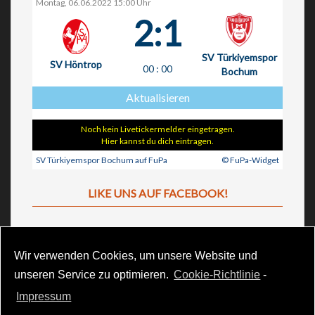
Montag, 06.06.2022 15:00 Uhr
2:1
SV Türkiyemspor
SV Höntrop
00
:
00
Bochum
Aktualisieren
Noch kein Livetickermelder eingetragen.
Hier kannst du dich eintragen.
SV Türkiyemspor Bochum auf FuPa
© FuPa-Widget
LIKE UNS AUF FACEBOOK!
Wir verwenden Cookies, um unsere Website und
unseren Service zu optimieren.
Cookie-Richtlinie
-
Impressum