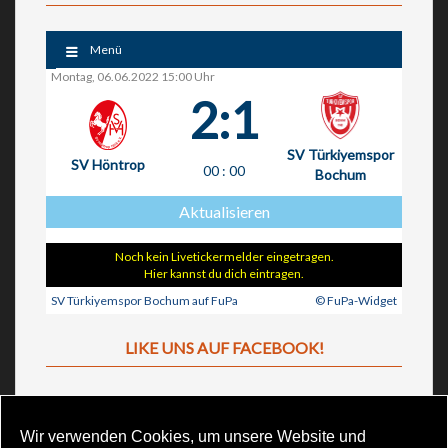
Menü
Montag, 06.06.2022 15:00 Uhr
2:1
SV Türkiyemspor
SV Höntrop
00
:
00
Bochum
Aktualisieren
Noch kein Livetickermelder eingetragen.
Hier kannst du dich eintragen.
SV Türkiyemspor Bochum auf FuPa
© FuPa-Widget
LIKE UNS AUF FACEBOOK!
Wir verwenden Cookies, um unsere Website und