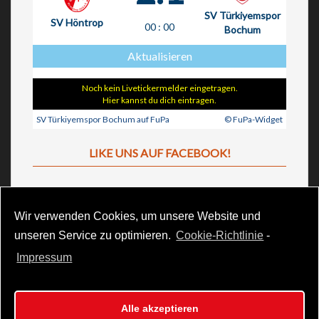
SV Türkiyemspor
SV Höntrop
00
:
00
Bochum
Aktualisieren
Noch kein Livetickermelder eingetragen.
Hier kannst du dich eintragen.
SV Türkiyemspor Bochum auf FuPa
© FuPa-Widget
LIKE UNS AUF FACEBOOK!
Wir verwenden Cookies, um unsere Website und
unseren Service zu optimieren.
Cookie-Richtlinie
-
Impressum
SV Türkiyemspor Bochum 1989 e.V. || Gahlenschestr. 111, 44809
Alle akzeptieren