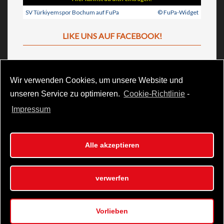
SV Türkiyemspor Bochum auf FuPa
© FuPa-Widget
LIKE UNS AUF FACEBOOK!
Wir verwenden Cookies, um unsere Website und
unseren Service zu optimieren.
Cookie-Richtlinie
-
Impressum
SV Türkiyemspor Bochum 1989 e.V. || Gahlenschestr. 111, 44809
Alle akzeptieren
Bochum || www.svtuerkiyemsporbochum.de ||
info@svtuerkiyemsporbochum.de || 01578 5056831
verwerfen
Vorlieben
© 2021 SV Türkiyemspor Bochum e.V. ||
Impressum
||
Datenschutz