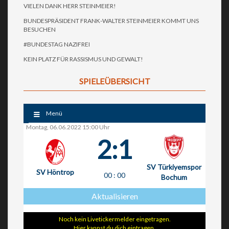
VIELEN DANK HERR STEINMEIER!
BUNDESPRÄSIDENT FRANK-WALTER STEINMEIER KOMMT UNS
BESUCHEN
#BUNDESTAG NAZIFREI
KEIN PLATZ FÜR RASSISMUS UND GEWALT!
SPIELEÜBERSICHT
Menü
Montag, 06.06.2022 15:00 Uhr
2:1
SV Türkiyemspor
SV Höntrop
00
:
00
Bochum
Aktualisieren
Noch kein Livetickermelder eingetragen.
Hier kannst du dich eintragen.