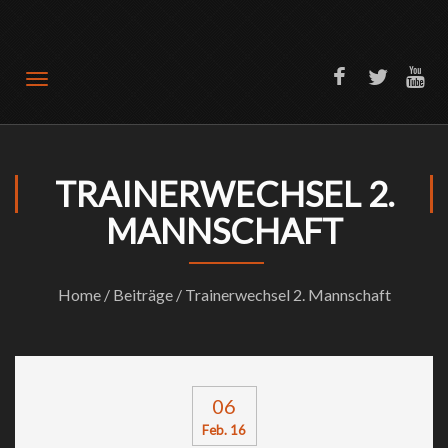
Offizielle Website SV Türkiyemspor Bochum 1989
TRAINERWECHSEL 2.
MANNSCHAFT
Home
/
Beiträge
/ Trainerwechsel 2. Mannschaft
06
Feb. 16